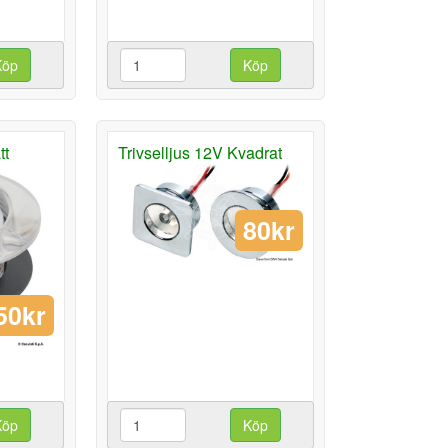
Köp
Köp
tt
Trivselljus 12V Kvadrat
80kr
50kr
Köp
Köp