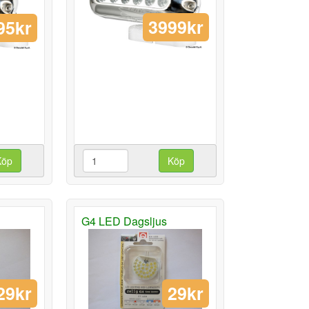
3999kr
95kr
Köp
Köp
G4 LED Dagsljus
29kr
29kr