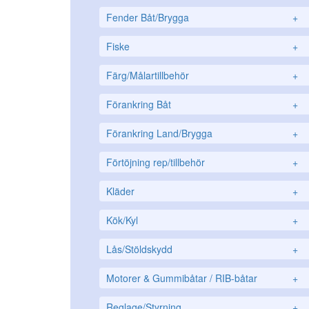
Fender Båt/Brygga
+
Fiske
+
Färg/Målartillbehör
+
Förankring Båt
+
Förankring Land/Brygga
+
Förtöjning rep/tillbehör
+
Kläder
+
Kök/Kyl
+
Lås/Stöldskydd
+
Motorer & Gummibåtar / RIB-båtar
+
Reglage/Styrning
+