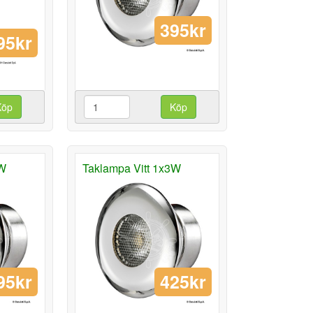
395kr
95kr
Köp
Köp
1W
Taklampa Vitt 1x3W
95kr
425kr