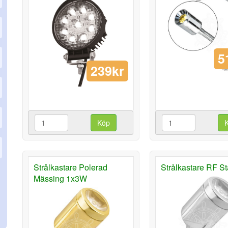
5
239kr
Köp
Strålkastare Polerad
Strålkastare RF St
Mässing 1x3W