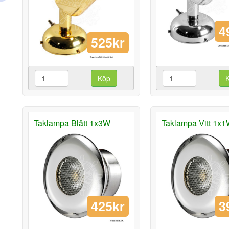
4
525kr
Köp
Taklampa Blått 1x3W
Taklampa Vitt 1x
425kr
3