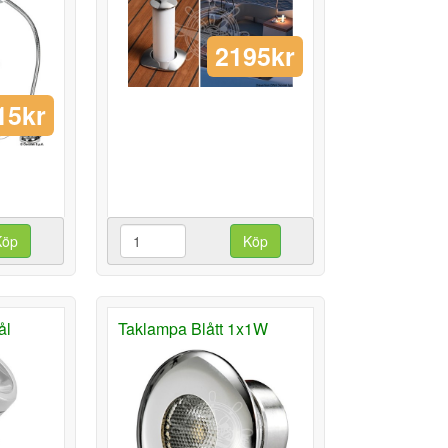
2195kr
15kr
Köp
Köp
ål
Taklampa Blått 1x1W