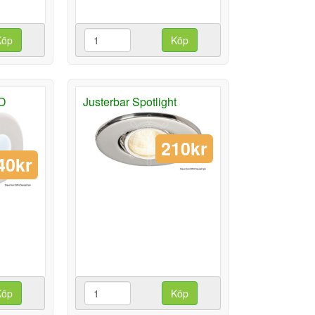
Köp
Köp
ED
Justerbar Spotlight
210kr
40kr
Köp
Köp