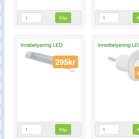
Köp
Innebelysning LED
Innerbelysning L
295kr
Köp