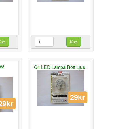
Köp
Köp
5W
G4 LED Lampa Rött Ljus
29kr
29kr