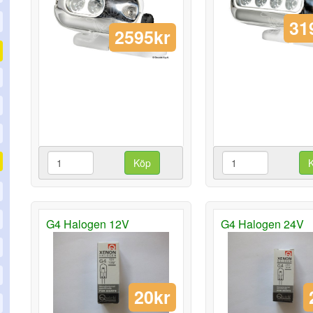
31
2595kr
Köp
G4 Halogen 12V
G4 Halogen 24V
20kr