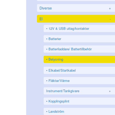
Diverse
+
El
-
12V & USB uttag/kontakter
Batterier
Batteriladdare/ Battertillbehör
Belysning
Elkabel/Startkabel
Fläktar/Värme
Instrument/Tankgivare
+
Kopplingsplint
Landström