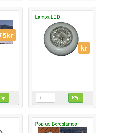
l
Lampa LED
75kr
kr
Köp
Köp
Pop-up Bordslampa