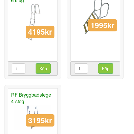
6 steg
1995kr
4195kr
Köp
Köp
RF Bryggbadstege
4-steg
3195kr