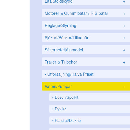
Lås/Stöldskydd
+
Motorer & Gummibåtar / RIB-båtar
+
Reglage/Styrning
+
Sjökort/Böcker/Tillbehör
+
Säkerhet/Hjälpmedel
+
Trailer & Tillbehör
+
Utförsäljning/Halva Priset
Vatten/Pumpar
-
Dusch/Spolkit
Dyvika
Handfat/Diskho