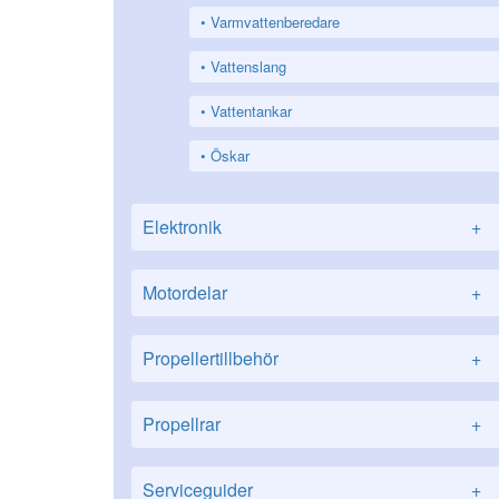
Varmvattenberedare
Vattenslang
Vattentankar
Öskar
Elektronik
+
Motordelar
+
Propellertillbehör
+
Propellrar
+
Serviceguider
+