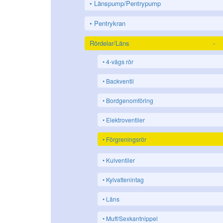
Länspump/Pentrypump
Pentrykran
Rördelar/Läns
-
4-vägs rör
Backventil
Bordgenomföring
Elektroventiler
Förgreningsrör
Kulventiler
Kylvattenintag
Läns
Muff/Sexkantnippel