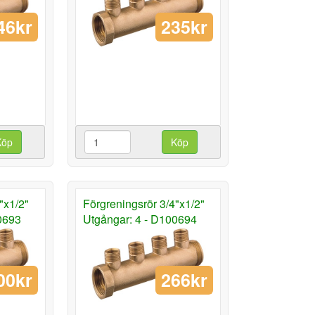
46kr
235kr
Köp
Köp
"x1/2"
Förgreningsrör 3/4"x1/2"
0693
Utgångar: 4 - D100694
00kr
266kr