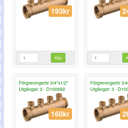
193kr
2
Köp
Förgreningsrör 3/4"x1/2"
Förgreningsrör 3/4
Utgångar: 2 - D100692
Utgångar: 3 - D10
160kr
2