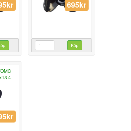
95kr
695kr
Köp
Köp
n/OMC
x13 4-
95kr