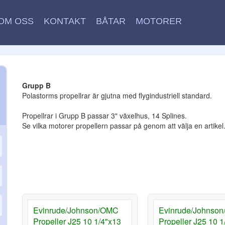
OM OSS
KONTAKT
BÅTAR
MOTORER
Grupp B
Polastorms propellrar är gjutna med flygindustriell standard.
Propellrar i Grupp B passar 3" växelhus, 14 Splines.
Se vilka motorer propellern passar på genom att välja en artikel
Evinrude/Johnson/OMC
Evinrude/Johnso
Propeller J25 10 1/4"x13
Propeller J25 10 1