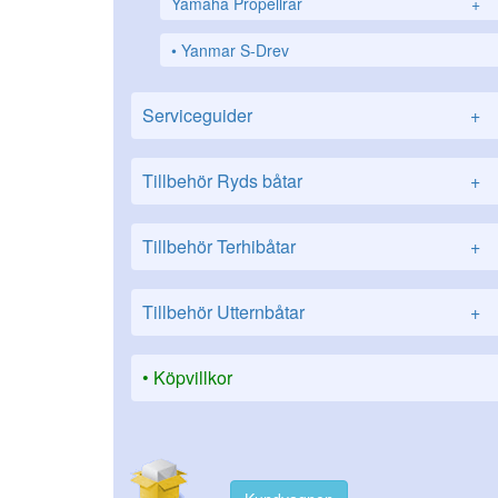
Yamaha Propellrar
+
Yanmar S-Drev
Serviceguider
+
Tillbehör Ryds båtar
+
Tillbehör Terhibåtar
+
Tillbehör Utternbåtar
+
Köpvillkor