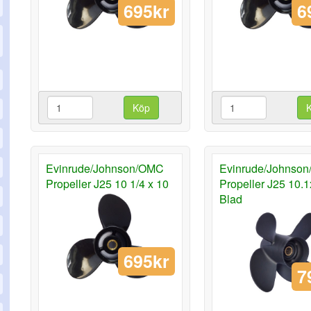
695kr
6
Köp
Evinrude/Johnson/OMC
Evinrude/Johnso
Propeller J25 10 1/4 x 10
Propeller J25 10.1
Blad
695kr
7