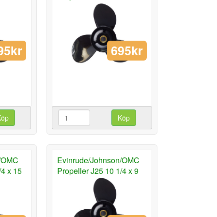
95kr
695kr
Köp
Köp
n/OMC
Evinrude/Johnson/OMC
/4 x 15
Propeller J25 10 1/4 x 9