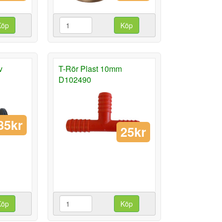
Köp
Köp
v
T-Rör Plast 10mm
D102490
85kr
25kr
Köp
Köp