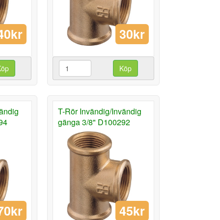
40kr
30kr
Köp
Köp
vändig
T-Rör Invändig/Invändig
94
gänga 3/8" D100292
70kr
45kr