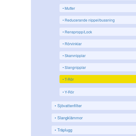
Mutter
Reducerande nippel/bussning
Renspropp/Lock
Rörvinklar
Skarvnipplar
Slangnipplar
T-Rör
Y-Rör
Sjövattenfilter
Slangklämmor
Träplugg