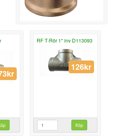
v
RF T-Rör 1'' inv D113093
126kr
73kr
Köp
Köp