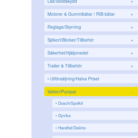
Lås/Stöldskydd
+
Motorer & Gummibåtar / RIB-båtar
+
Reglage/Styrning
+
Sjökort/Böcker/Tillbehör
+
Säkerhet/Hjälpmedel
+
Trailer & Tillbehör
+
Utförsäljning/Halva Priset
Vatten/Pumpar
-
Dusch/Spolkit
Dyvika
Handfat/Diskho