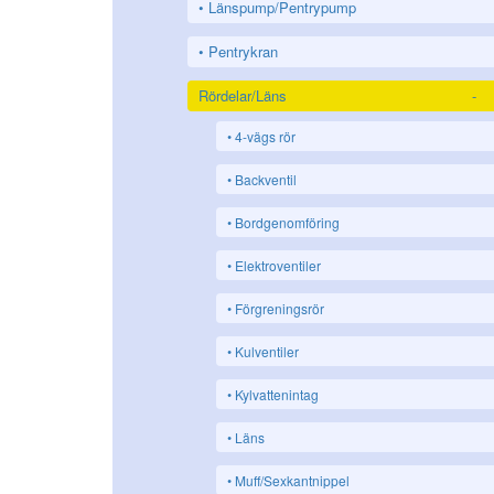
Länspump/Pentrypump
Pentrykran
Rördelar/Läns
-
4-vägs rör
Backventil
Bordgenomföring
Elektroventiler
Förgreningsrör
Kulventiler
Kylvattenintag
Läns
Muff/Sexkantnippel