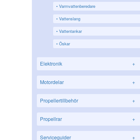
Varmvattenberedare
Vattenslang
Vattentankar
Öskar
Elektronik
+
Motordelar
+
Propellertillbehör
+
Propellrar
+
Serviceguider
+