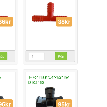
36kr
38kr
Köp
Köp
v
T-Rör Plast 3/4''-1/2'' inv
D102460
95kr
95kr