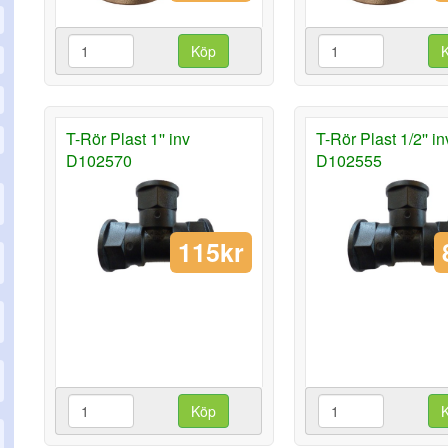
Köp
T-Rör Plast 1'' inv
T-Rör Plast 1/2'' in
D102570
D102555
115kr
Köp