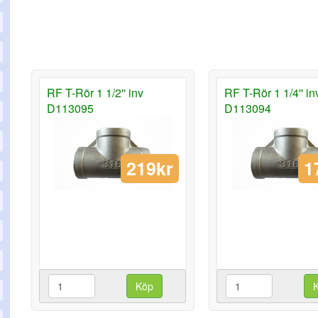
RF T-Rör 1 1/2'' inv
RF T-Rör 1 1/4'' in
D113095
D113094
219kr
1
Köp