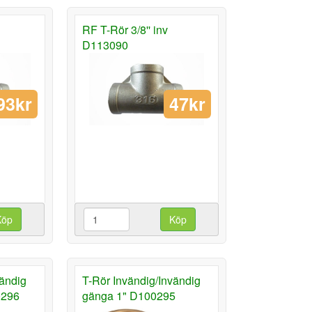
RF T-Rör 3/8'' inv
D113090
93kr
47kr
Köp
Köp
vändig
T-Rör Invändig/Invändig
0296
gänga 1" D100295