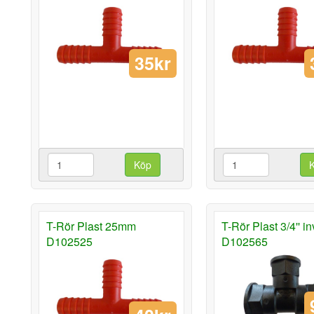
35kr
Köp
T-Rör Plast 25mm
T-Rör Plast 3/4'' in
D102525
D102565