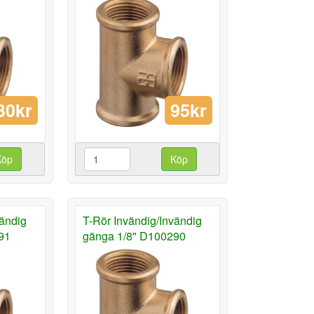
30kr
95kr
Köp
Köp
vändig
T-Rör Invändig/Invändig
91
gänga 1/8" D100290