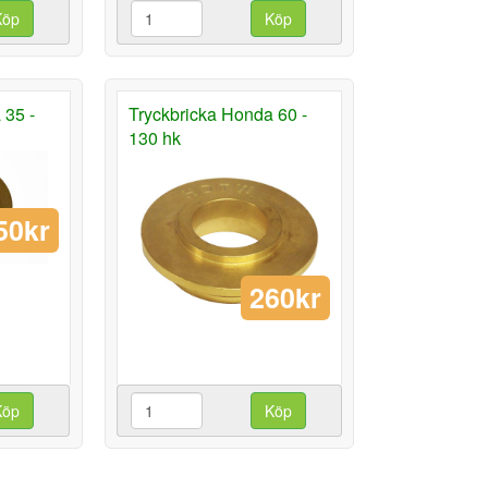
Köp
Köp
 35 -
Tryckbricka Honda 60 -
130 hk
50kr
260kr
Köp
Köp