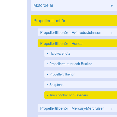
Motordelar
+
Propellertillbehör
-
Propellertillbehör - Evinrude/Johnson
+
Propellertillbehör - Honda
-
Hardware Kits
Propellermuttrar och Brickor
Propellertillbehör
Saxpinnar
Tryckbrickor och Spacers
Propellertillbehör - Mercury/Mercruiser
+