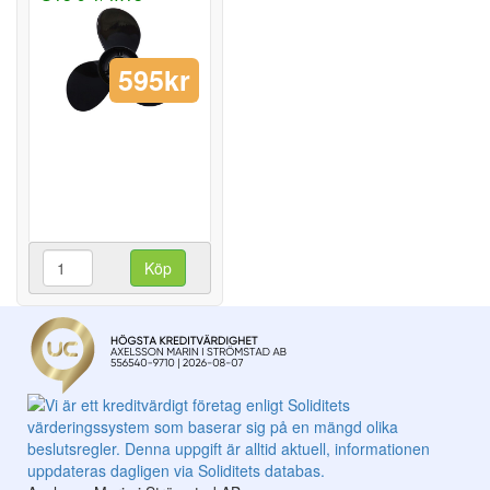
595kr
Köp