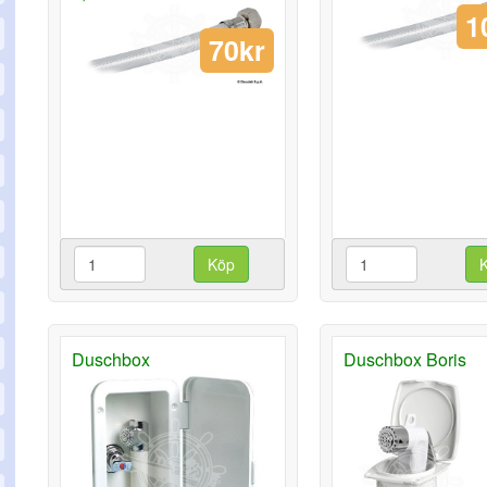
1
70kr
Köp
Duschbox
Duschbox Boris