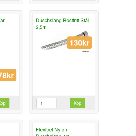
ar
Duschslang Rostfritt Stål
2,5m
130kr
78kr
Köp
Köp
Flexibel Nylon