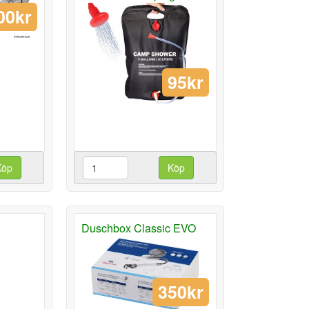
00kr
95kr
Köp
Köp
Duschbox Classic EVO
350kr