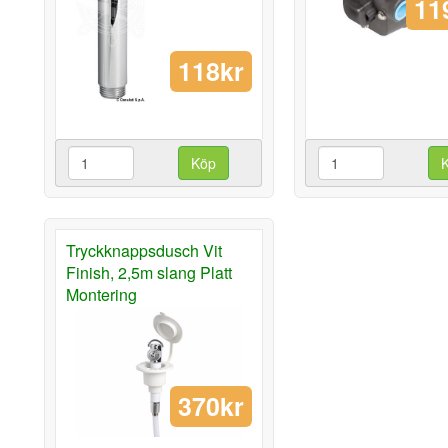
11
118kr
Köp
Tryckknappsdusch Vit
Finish, 2,5m slang Platt
Montering
370kr