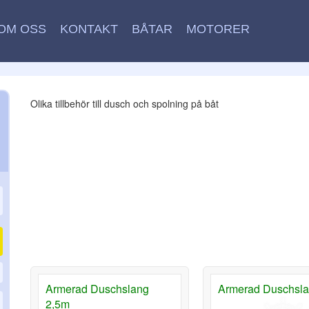
OM OSS
KONTAKT
BÅTAR
MOTORER
Olika tillbehör till dusch och spolning på båt
Armerad Duschslang
Armerad Duschsl
2,5m