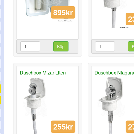
895kr
2
Köp
Duschbox Mizar Liten
Duschbox Niagar
255kr
2