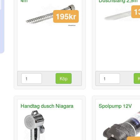
4m
Duschslang 2,5m
1
195kr
Köp
Handtag dusch Niagara
Spolpump 12V