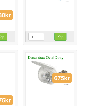
30kr
Köp
Köp
a
Duschbox Oval Desy
675kr
75kr