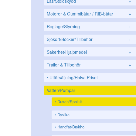
Lås/Stöldskydd
+
Motorer & Gummibåtar / RIB-båtar
+
Reglage/Styrning
+
Sjökort/Böcker/Tillbehör
+
Säkerhet/Hjälpmedel
+
Trailer & Tillbehör
+
Utförsäljning/Halva Priset
Vatten/Pumpar
-
Dusch/Spolkit
Dyvika
Handfat/Diskho