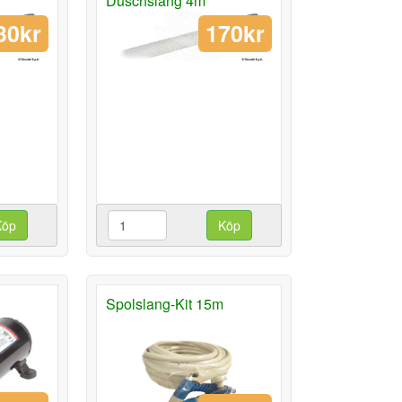
Duschslang 4m
30kr
170kr
Köp
Köp
Spolslang-Kit 15m