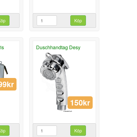
Köp
Köp
is
Duschhandtag Desy
99kr
150kr
Köp
Köp