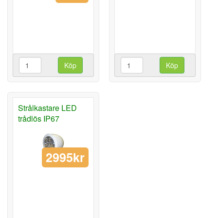
Köp
Köp
Strålkastare LED
trådlös IP67
2995kr