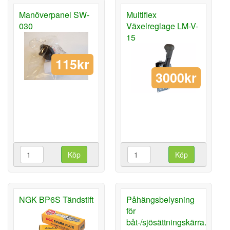
Manöverpanel SW-
Multiflex
030
Växelreglage LM-V-
15
115kr
3000kr
Köp
Köp
NGK BP6S Tändstift
Påhängsbelysning
för
båt-/sjösättningskärra.