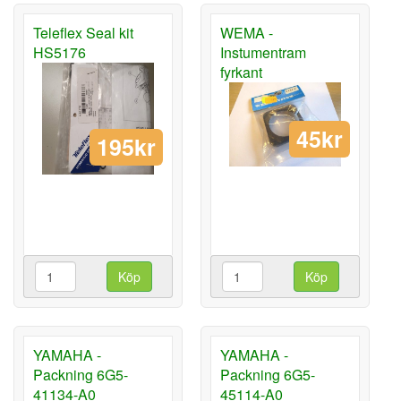
Teleflex Seal kit
WEMA -
HS5176
Instumentram
fyrkant
45kr
195kr
Köp
Köp
YAMAHA -
YAMAHA -
Packning 6G5-
Packning 6G5-
41134-A0
45114-A0