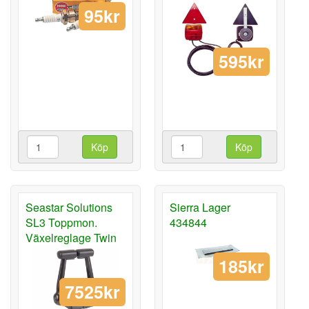
95kr
595kr
Köp
Köp
Seastar Solutions
Sierra Lager
SL3 Toppmon.
434844
Växelreglage Twin
185kr
7525kr