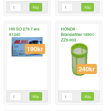
Köp
Köp
Hifi SO 279 7 wix
HONDA -
51340
Bränslefilter 16901-
ZZ5-003
190kr
240kr
Köp
Köp