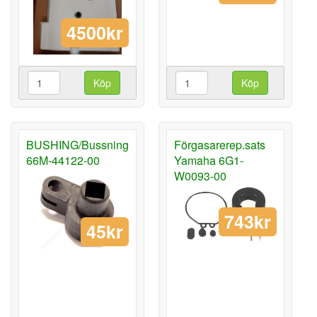
4500kr
Köp
Köp
BUSHING/Bussning
Förgasarerep.sats
66M-44122-00
Yamaha 6G1-
W0093-00
743kr
45kr