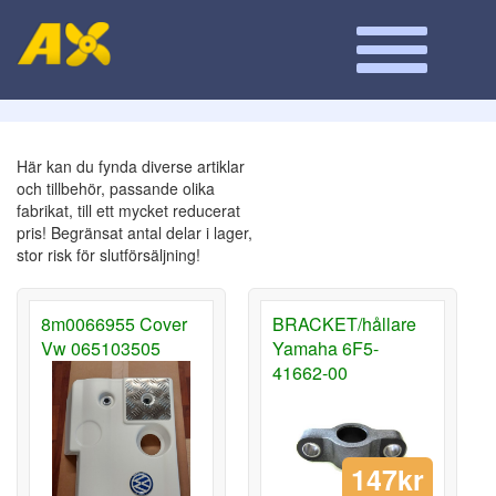
Här kan du fynda diverse artiklar
och tillbehör, passande olika
fabrikat, till ett mycket reducerat
pris! Begränsat antal delar i lager,
stor risk för slutförsäljning!
8m0066955 Cover
BRACKET/hållare
Vw 065103505
Yamaha 6F5-
41662-00
147kr