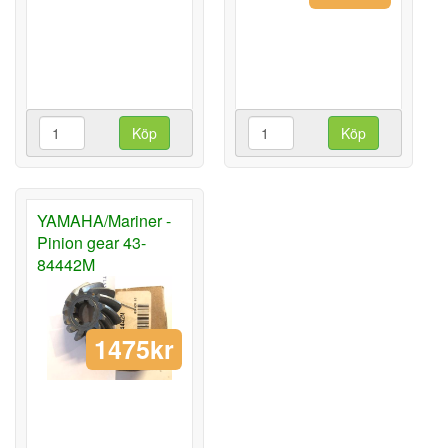
Köp
Köp
YAMAHA/Mariner -
Pinion gear 43-
84442M
1475kr