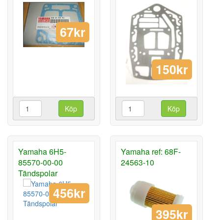
67kr
150kr
Köp
Köp
Yamaha 6H5-
Yamaha ref: 68F-
85570-00-00
24563-10
Tändspolar
456kr
395kr