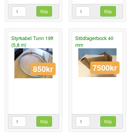
Köp
Köp
Styrkabel Tunn 19ft
Stödlagerbock 40
(5,8 m)
mm
7500kr
850kr
Köp
Köp