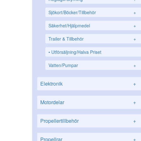
Sjökort/Böcker/Tillbehör
+
Säkerhet/Hjälpmedel
+
Trailer & Tillbehör
+
Utförsäljning/Halva Priset
Vatten/Pumpar
+
Elektronik
+
Motordelar
+
Propellertillbehör
+
Propellrar
+