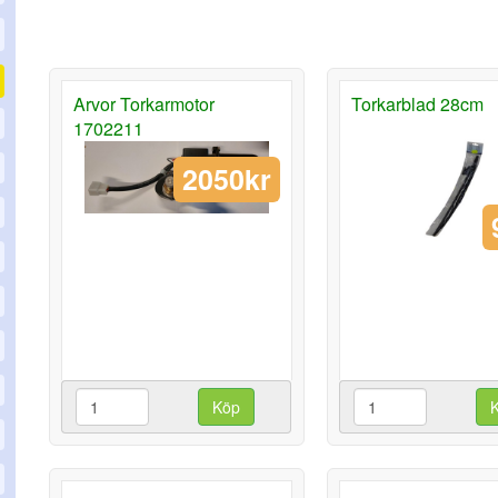
Arvor Torkarmotor
Torkarblad 28cm
1702211
2050kr
Köp