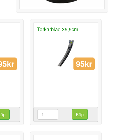
Torkarblad 35,5cm
95kr
95kr
Köp
Köp