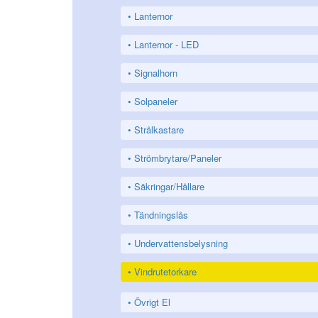
Lanternor
Lanternor - LED
Signalhorn
Solpaneler
Strålkastare
Strömbrytare/Paneler
Säkringar/Hållare
Tändningslås
Undervattensbelysning
Vindrutetorkare
Övrigt El