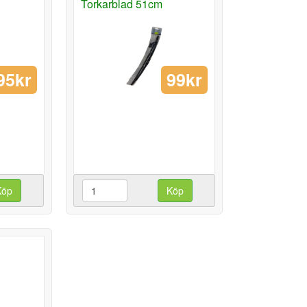
Torkarblad 51cm
95kr
99kr
Köp
Köp