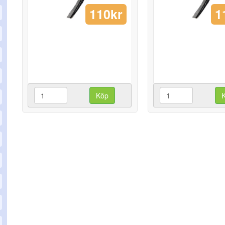
110kr
1
Köp