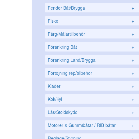
Fender Båt/Brygga
+
Fiske
+
Färg/Målartillbehör
+
Förankring Båt
+
Förankring Land/Brygga
+
Förtöjning rep/tillbehör
+
Kläder
+
Kök/Kyl
+
Lås/Stöldskydd
+
Motorer & Gummibåtar / RIB-båtar
+
Reglage/Styrning
+