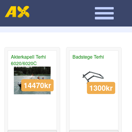
Akterkapell Terhi
Badstege Terhi
6020/6020C
14470kr
1300kr