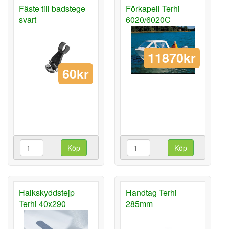
Fäste till badstege
Förkapell Terhi
svart
6020/6020C
11870kr
60kr
Köp
Köp
Halkskyddstejp
Handtag Terhi
Terhi 40x290
285mm