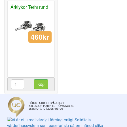
Årklykor Terhi rund
460kr
Köp