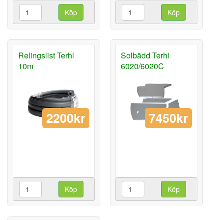
Köp
Köp
Relingslist Terhi
Solbädd Terhi
10m
6020/6020C
2200kr
7450kr
Köp
Köp