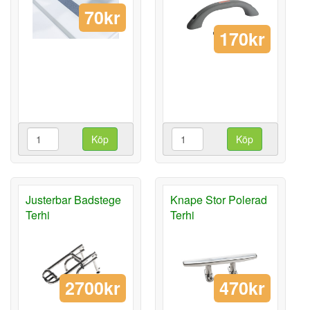
70kr
170kr
Köp
Köp
Justerbar Badstege
Knape Stor Polerad
Terhi
Terhi
2700kr
470kr