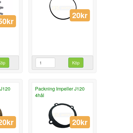
20kr
50kr
Köp
Köp
 J120
Packning Impeller J120
4hål
20kr
20kr