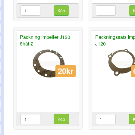
Köp
Packning Impeller J120
Packningssats Imp
8hål-2
J120
20kr
Köp