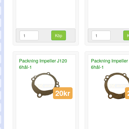
Köp
Packning Impeller J120
Packning Impeller
6hål-1
6hål-1
20kr