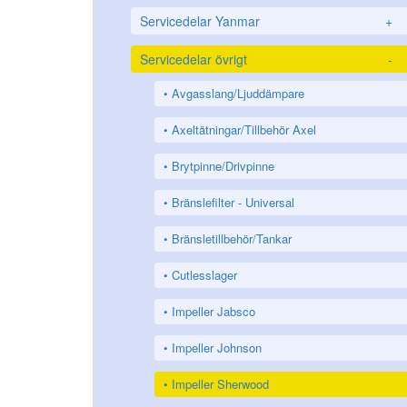
Servicedelar Yanmar
+
Servicedelar övrigt
-
Avgasslang/Ljuddämpare
Axeltätningar/Tillbehör Axel
Brytpinne/Drivpinne
Bränslefilter - Universal
Bränsletillbehör/Tankar
Cutlesslager
Impeller Jabsco
Impeller Johnson
Impeller Sherwood