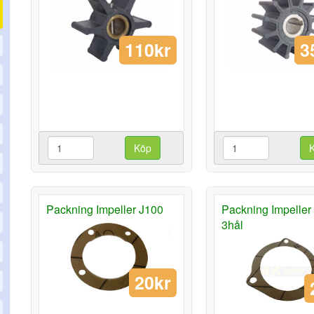
110kr
3
Köp
Packning Impeller J100
Packning Impeller
3hål
20kr