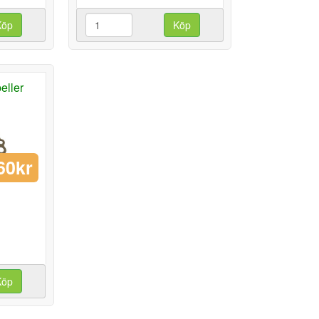
Köp
Köp
eller
60kr
Köp