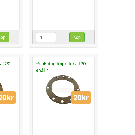
Köp
Köp
 J120
Packning Impeller J120
8hål-1
20kr
20kr