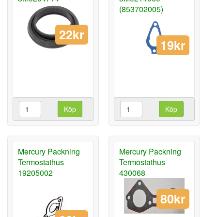
(853702005)
22kr
19kr
Köp
Köp
Mercury Packning
Mercury Packning
Termostathus
Termostathus
19205002
430068
80kr