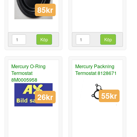
85kr
Köp
Köp
Mercury O-Ring
Mercury Packning
Termostat
Termostat 8128671
8M0005958
55kr
26kr