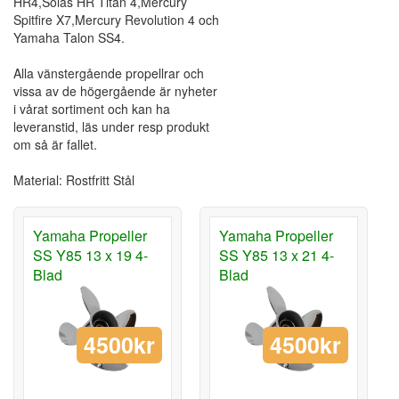
HR4,Solas HR Titan 4,Mercury
Spitfire X7,Mercury Revolution 4 och
Yamaha Talon SS4.
Alla vänstergående propellrar och
vissa av de högergående är nyheter
i vårat sortiment och kan ha
leveranstid, läs under resp produkt
om så är fallet.
Material: Rostfritt Stål
Yamaha Propeller
Yamaha Propeller
SS Y85 13 x 19 4-
SS Y85 13 x 21 4-
Blad
Blad
4500kr
4500kr