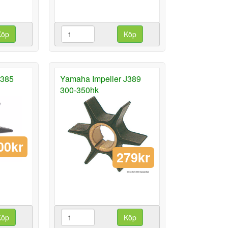
Köp
Köp
J385
Yamaha Impeller J389
300-350hk
00kr
279kr
Köp
Köp