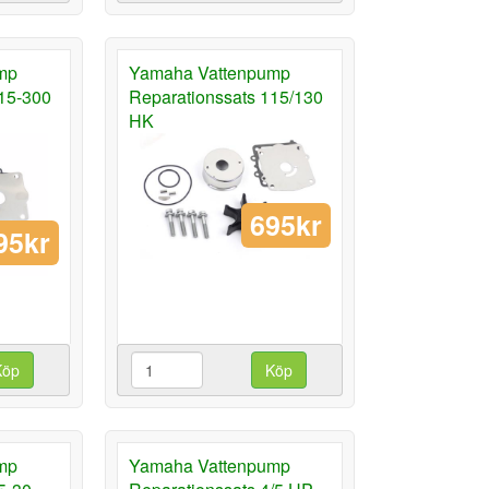
mp
Yamaha Vattenpump
115-300
Reparationssats 115/130
HK
695kr
95kr
Köp
Köp
mp
Yamaha Vattenpump