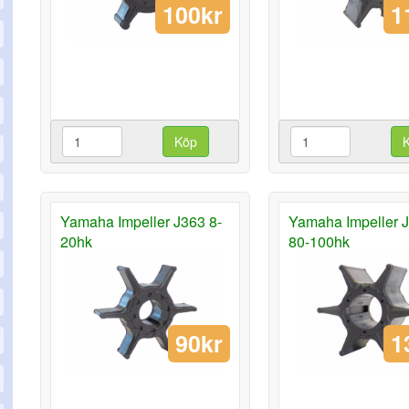
100kr
1
Köp
Yamaha Impeller J363 8-
Yamaha Impeller 
20hk
80-100hk
90kr
1