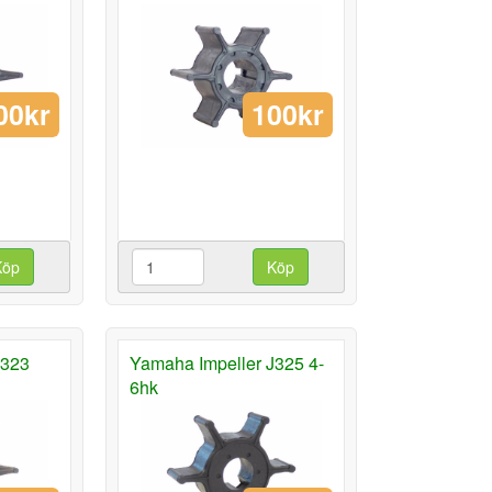
00kr
100kr
Köp
Köp
J323
Yamaha Impeller J325 4-
6hk