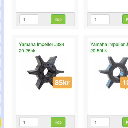
Köp
Yamaha Impeller J384
Yamaha Impeller 
20-25hk
20-50hk
85kr
1
Köp