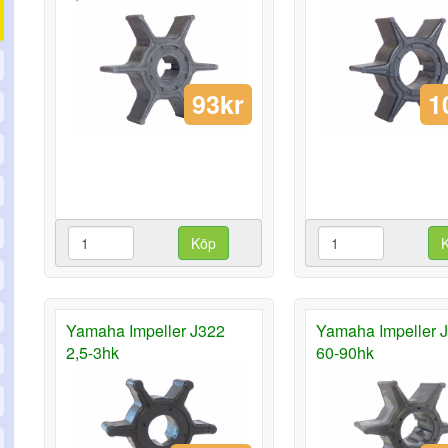
93kr
1
Köp
Yamaha Impeller J322
Yamaha Impeller 
2,5-3hk
60-90hk