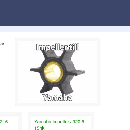
ar.
J316
Yamaha Impeller J320 8-
15hk