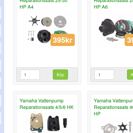
Reparationssats 25-30
Reparationssats 2
HP A4
HP A6
395kr
3
Köp
Yamaha Vattenpump
Yamaha Vattenpu
Reparationssats 4/5/6 HK
Reparationssats 4
HP