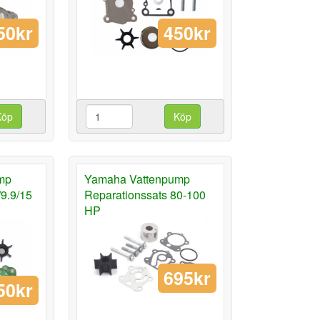
50kr
450kr
Köp
Köp
mp
Yamaha Vattenpump
/9.9/15
Reparationssats 80-100
HP
695kr
50kr