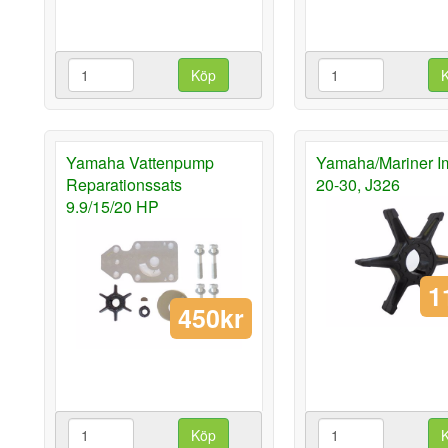
Köp
Yamaha Vattenpump
Yamaha/Mariner Im
Reparationssats
20-30, J326
9.9/15/20 HP
1
450kr
Köp