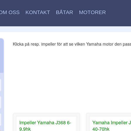
OM OSS
KONTAKT
BÅTAR
MOTORER
Klicka på resp. impeller för att se vilken Yamaha motor den pass
Impeller Yamaha J368 6-
Yamaha Impeller 
9,9hk
40-70hk