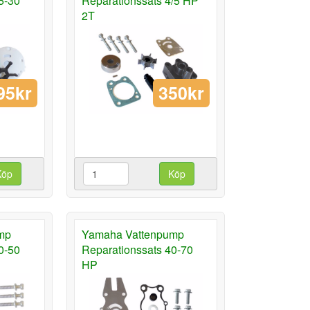
5-30
Reparationssats 4/5 HP
2T
95kr
350kr
Köp
Köp
mp
Yamaha Vattenpump
0-50
Reparationssats 40-70
HP