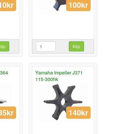
10kr
100kr
Köp
Köp
J364
Yamaha Impeller J371
115-300hk
35kr
140kr