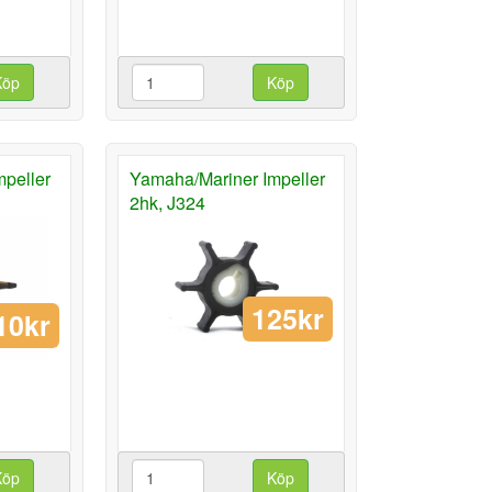
Köp
Köp
peller
Yamaha/Mariner Impeller
2hk, J324
125kr
10kr
Köp
Köp