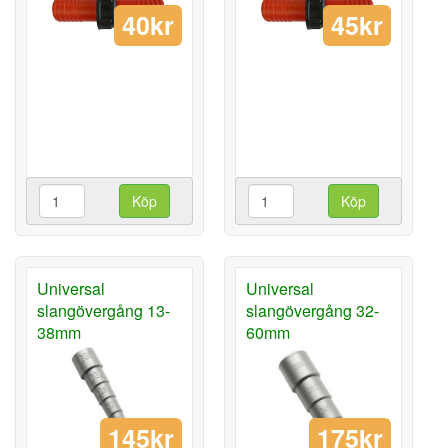
40kr
45kr
Köp
Köp
Universal
Universal
slangövergång 13-
slangövergång 32-
38mm
60mm
145kr
175kr