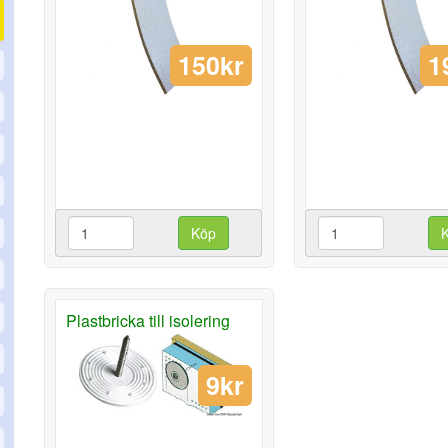
150kr
1
Köp
Plastbricka till isolering
9kr