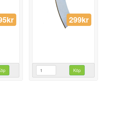
95kr
299kr
Köp
Köp