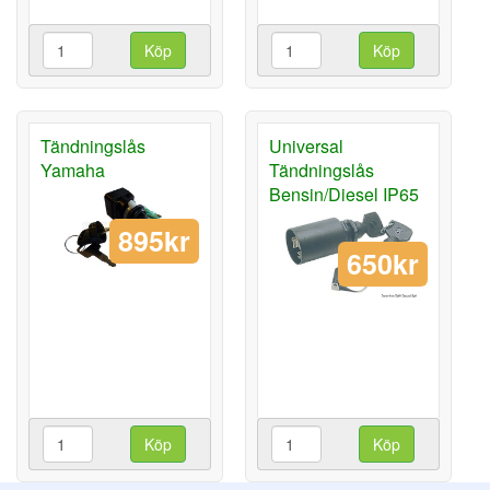
Köp
Köp
Tändningslås
Universal
Yamaha
Tändningslås
Bensin/Diesel IP65
895kr
650kr
Köp
Köp