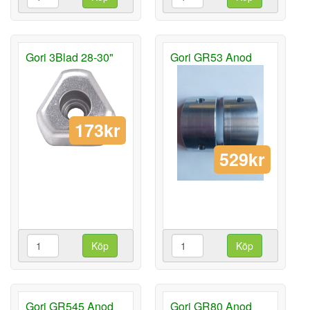
Gori 3Blad 28-30"
Gori GR53 Anod
173kr
529kr
Köp
Köp
Gori GR545 Anod
Gori GR80 Anod