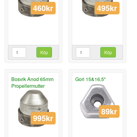
460kr
495kr
Köp
Köp
Bosvik Anod 65mm
Gori 15&16,5"
Propellermutter
89kr
995kr