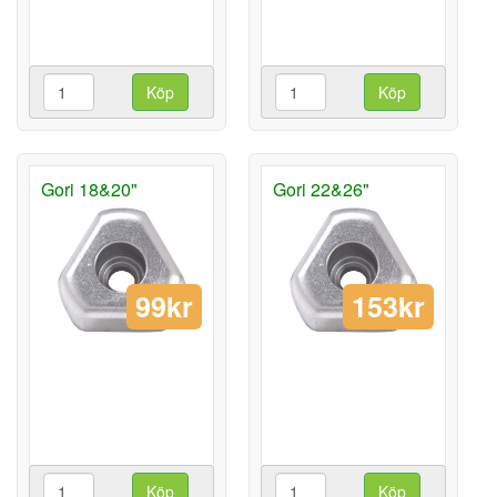
Köp
Köp
Gori 18&20"
Gori 22&26"
99kr
153kr
Köp
Köp