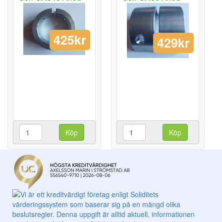
425kr
429kr
Köp
Köp