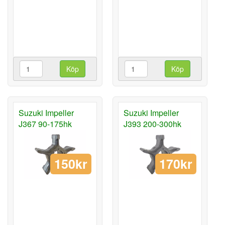
Köp
Köp
Suzuki Impeller
Suzuki Impeller
J367 90-175hk
J393 200-300hk
150kr
170kr