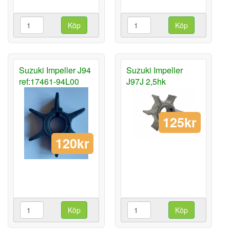
Köp
Köp
Suzuki Impeller J94
Suzuki Impeller
ref:17461-94L00
J97J 2,5hk
125kr
120kr
Köp
Köp