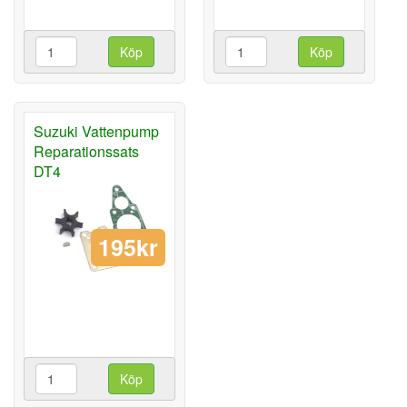
Köp
Köp
Suzuki Vattenpump
Reparationssats
DT4
195kr
Köp