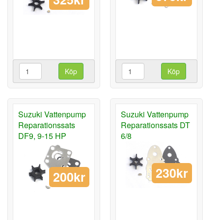
Köp
Köp
Suzuki Vattenpump
Suzuki Vattenpump
Reparationssats
Reparationssats DT
DF9, 9-15 HP
6/8
230kr
200kr