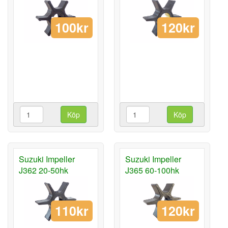
100kr
120kr
Köp
Köp
Suzuki Impeller
Suzuki Impeller
J362 20-50hk
J365 60-100hk
110kr
120kr