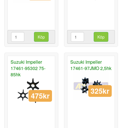
Köp
Köp
Suzuki Impeller
Suzuki Impeller
17461-95302 75-
17461-97JMO 2,5hk
85hk
325kr
475kr