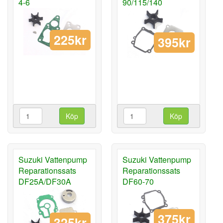
4-6
90/115/140
225kr
395kr
Köp
Köp
Suzuki Vattenpump
Suzuki Vattenpump
Reparationssats
Reparationssats
DF25A/DF30A
DF60-70
375kr
325kr