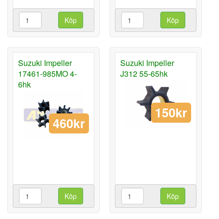
Köp
Köp
Suzuki Impeller
Suzuki Impeller
17461-985MO 4-
J312 55-65hk
6hk
150kr
460kr
Köp
Köp