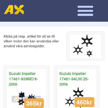
Klicka på resp. artikel för att se till
vilken motor den kan användas eller
använd våra serviceguider.
Suzuki Impeller
Suzuki Impeller
17461-939MO 8-
17461-94L00 25-
20hk
30hk
460kr
365kr