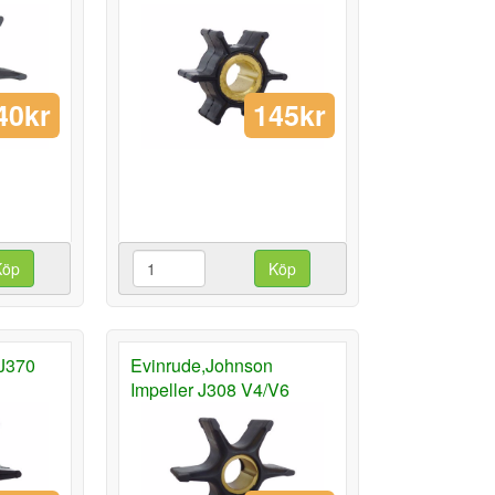
40kr
145kr
Köp
Köp
 J370
Evinrude,Johnson
Impeller J308 V4/V6