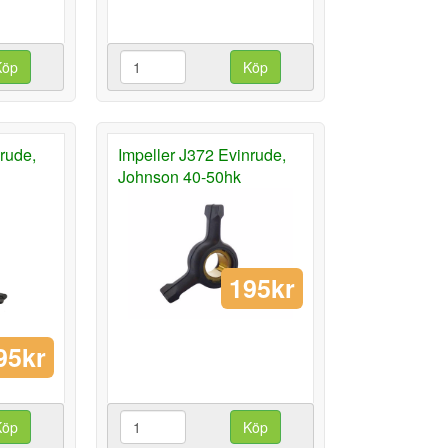
Köp
Köp
rude,
Impeller J372 Evinrude,
Johnson 40-50hk
195kr
95kr
Köp
Köp