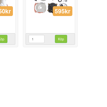
50kr
595kr
Köp
Köp