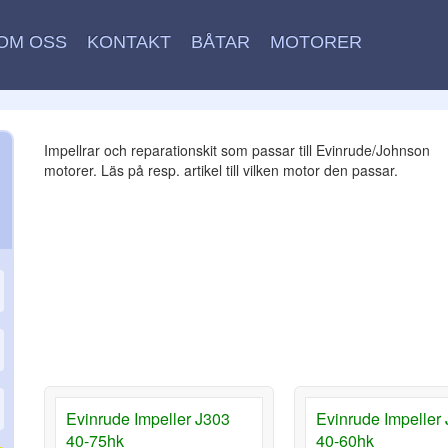
OM OSS
KONTAKT
BÅTAR
MOTORER
Impellrar och reparationskit som passar till Evinrude/Johnson
motorer. Läs på resp. artikel till vilken motor den passar.
Evinrude Impeller J303
Evinrude Impeller
40-75hk
40-60hk