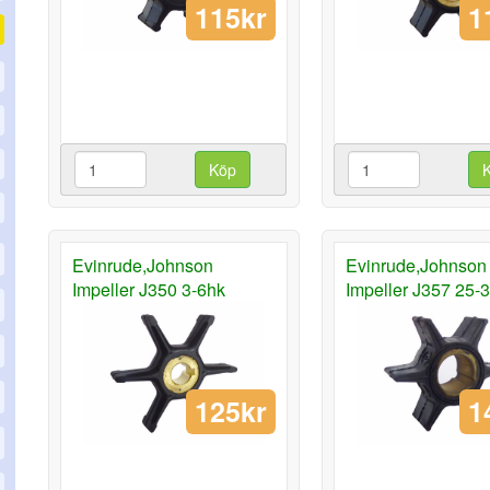
115kr
1
Köp
Evinrude,Johnson
Evinrude,Johnson
Impeller J350 3-6hk
Impeller J357 25-
125kr
1