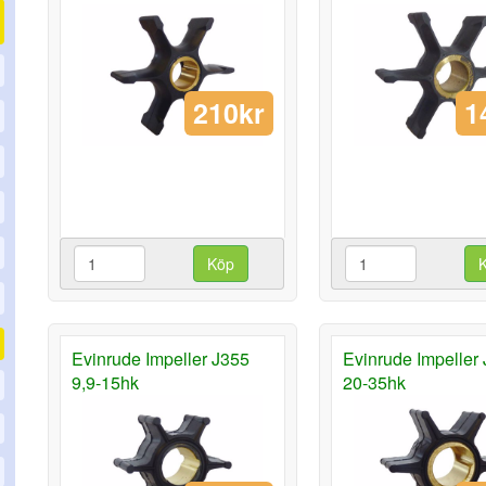
210kr
1
Köp
Evinrude Impeller J355
Evinrude Impeller
9,9-15hk
20-35hk