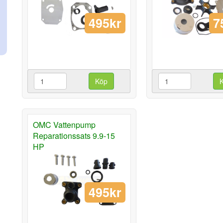
495kr
7
Köp
OMC Vattenpump
Reparationssats 9.9-15
HP
495kr