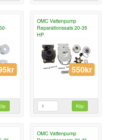
OMC Vattenpump
50-
Reparationssats 20-35
HP
95kr
550kr
Köp
Köp
OMC Vattenpump