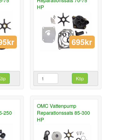
5-75
Reparationssats 70-75
HP
95kr
695kr
Köp
Köp
OMC Vattenpump
5-250
Reparationssats 85-300
HP