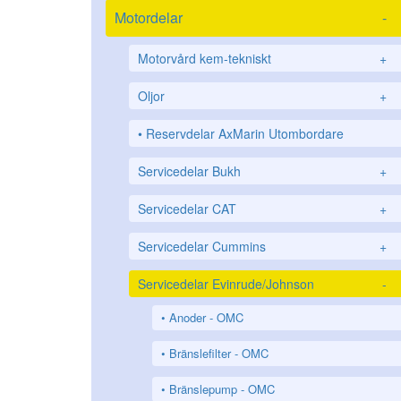
Motordelar
-
Motorvård kem-tekniskt
+
Oljor
+
Reservdelar AxMarin Utombordare
Servicedelar Bukh
+
Servicedelar CAT
+
Servicedelar Cummins
+
Servicedelar Evinrude/Johnson
-
Anoder - OMC
Bränslefilter - OMC
Bränslepump - OMC