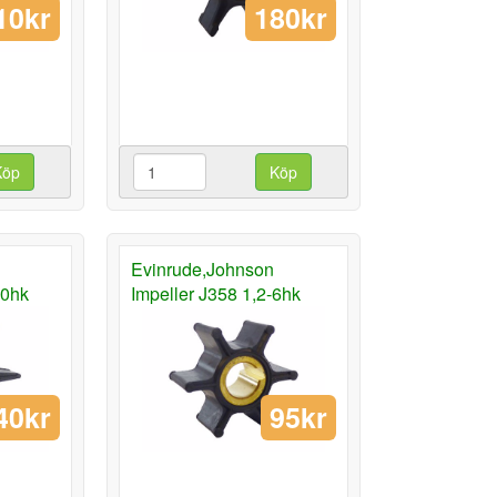
10kr
180kr
Köp
Köp
Evinrude,Johnson
30hk
Impeller J358 1,2-6hk
40kr
95kr