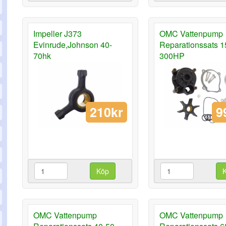
Impeller J373
OMC Vattenpump
Evinrude,Johnson 40-
Reparationssats 1
70hk
300HP
210kr
9
Köp
OMC Vattenpump
OMC Vattenpump