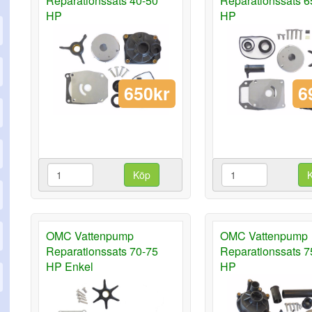
Reparationssats 40-50
Reparationssats 6
HP
HP
650kr
6
Köp
OMC Vattenpump
OMC Vattenpump
Reparationssats 70-75
Reparationssats 7
HP Enkel
HP