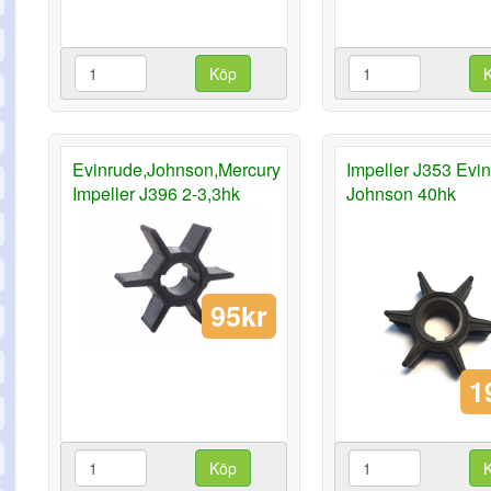
Köp
Evinrude,Johnson,Mercury
Impeller J353 Evin
Impeller J396 2-3,3hk
Johnson 40hk
95kr
1
Köp