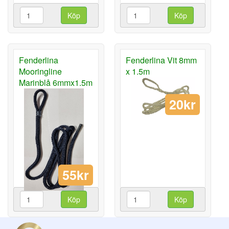
Köp
Köp
Fenderlina
Fenderlina Vit 8mm
Mooringline
x 1.5m
Marinblå 6mmx1.5m
20kr
55kr
Köp
Köp