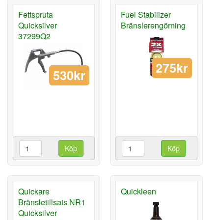
Fettspruta
Fuel Stabilizer
Quicksilver
Bränslerengörning
37299Q2
275kr
530kr
Köp
Köp
Quickare
Quickleen
Bränsletillsats NR1
Quicksilver