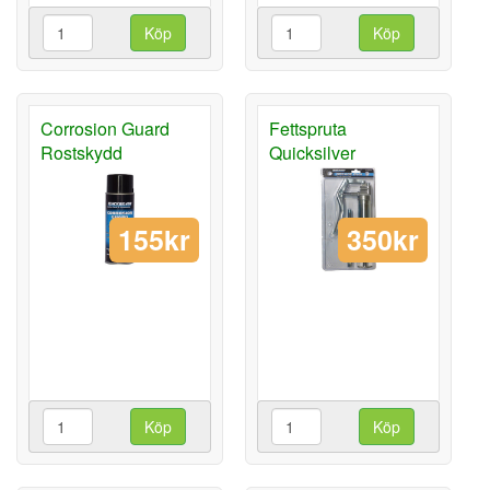
Köp
Köp
Corrosion Guard
Fettspruta
Rostskydd
Quicksilver
155kr
350kr
Köp
Köp