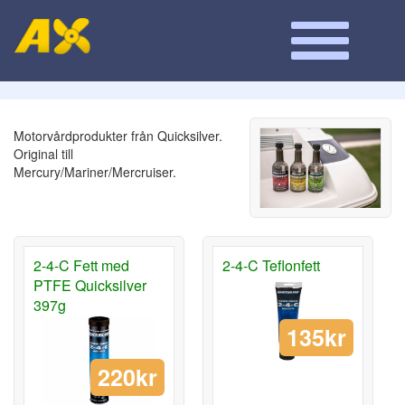
Motorvårdprodukter från Quicksilver.
Original till
Mercury/Mariner/Mercruiser.
2-4-C Fett med
2-4-C Teflonfett
PTFE Quicksilver
397g
135kr
220kr