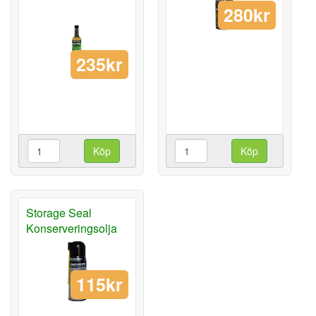
280kr
235kr
Köp
Köp
Storage Seal
Konserveringsolja
115kr