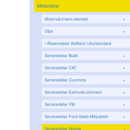
Motordelar
-
Motorvård kem-tekniskt
+
Oljor
+
Reservdelar AxMarin Utombordare
Servicedelar Bukh
+
Servicedelar CAT
+
Servicedelar Cummins
+
Servicedelar Evinrude/Johnson
+
Servicedelar FM
+
Servicedelar Ford-Sabb-Mitsubishi
+
Servicedelar Honda
-