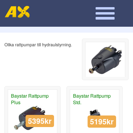
Olika rattpumpar till hydraulstyrning.
Baystar Rattpump
Baystar Rattpump
Plus
Std.
5395kr
5195kr