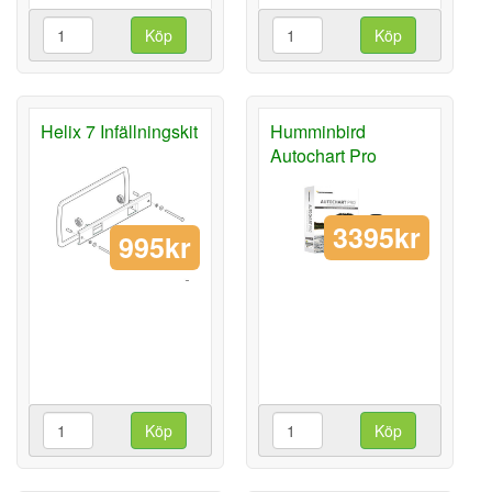
Köp
Köp
Helix 7 Infällningskit
Humminbird
Autochart Pro
3395kr
995kr
Köp
Köp