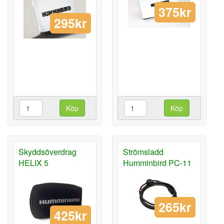
375kr
295kr
Köp
Köp
Skyddsöverdrag
Strömsladd
HELIX 5
Humminbird PC-11
265kr
425kr