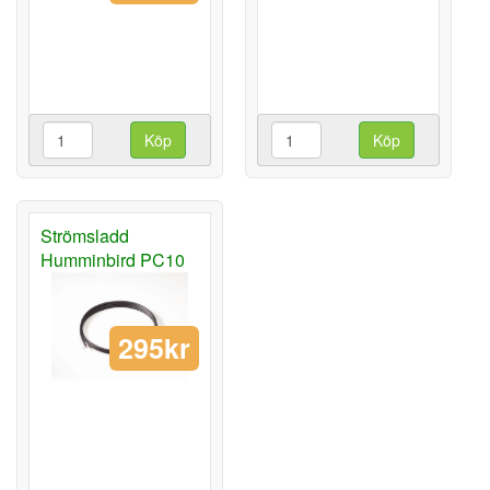
Köp
Köp
Strömsladd
Humminbird PC10
295kr