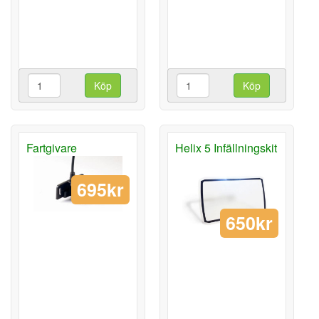
Köp
Köp
Fartgivare
Helix 5 Infällningskit
695kr
650kr