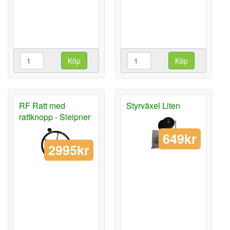
Köp
Köp
RF Ratt med
Styrväxel Liten
rattknopp - Sleipner
649kr
2995kr