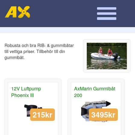
Robusta och bra RIB- & gummibåtar
till vettiga priser. Tillbehör till din
gummibåt.
12V Luftpump
AxMarin Gummibåt
Phoenix III
200
215kr
3495kr