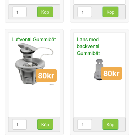
Köp
Köp
Luftventil Gummibåt
Läns med
backventil
Gummibåt
80kr
80kr
Köp
Köp