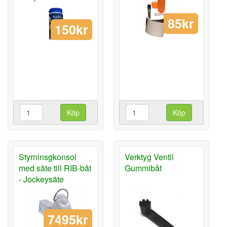
85kr
150kr
Köp
Köp
Styrninsgkonsol
Verktyg Ventil
med säte till RIB-båt
Gummibåt
- Jockeysäte
7495kr