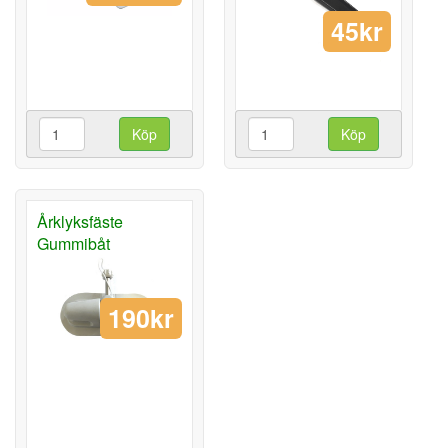
45kr
Köp
Köp
Årklyksfäste
Gummibåt
190kr