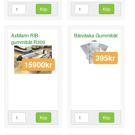
Köp
Köp
AxMarin RIB-
Bärväska Gummibåt
gummibåt R300
395kr
15900kr
Köp
Köp