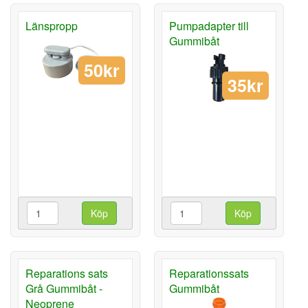
Länspropp
Pumpadapter till
Gummibåt
50kr
35kr
Köp
Köp
Reparations sats
Reparationssats
Grå Gummibåt -
Gummibåt
Neoprene