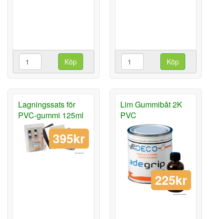
Köp
Köp
Lagningssats för
Lim Gummibåt 2K
PVC-gummi 125ml
PVC
395kr
225kr