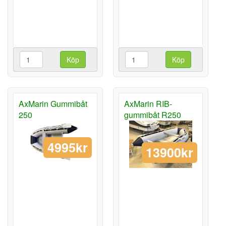
Köp
Köp
AxMarin Gummibåt
AxMarin RIB-
250
gummibåt R250
4995kr
13900kr