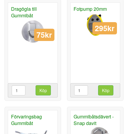
Dragögla till
Fotpump 20mm
Gummibåt
295kr
75kr
Köp
Köp
Förvaringsbag
Gummibåtsdävert -
Gummibåt
Snap davit