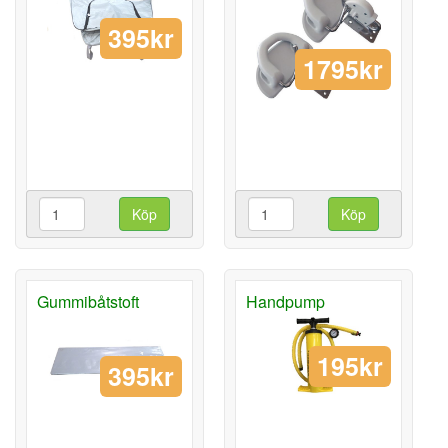
395kr
1795kr
Köp
Köp
Gummibåtstoft
Handpump
195kr
395kr