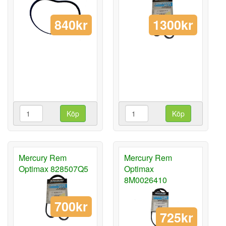
1300kr
840kr
Köp
Köp
Mercury Rem
Mercury Rem
Optimax 828507Q5
Optimax
8M0026410
700kr
725kr