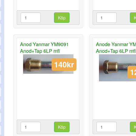
Köp
Anod Yanmar YM9091
Anode Yanmar Y
Anod+Tap 6LP mfl
Anod+Tap 6LP mfl
140kr
1
Köp