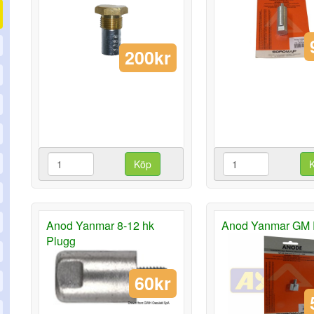
200kr
Köp
Anod Yanmar 8-12 hk
Anod Yanmar GM 
Plugg
60kr