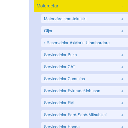
Motordelar
-
Motorvård kem-tekniskt
+
Oljor
+
Reservdelar AxMarin Utombordare
Servicedelar Bukh
+
Servicedelar CAT
+
Servicedelar Cummins
+
Servicedelar Evinrude/Johnson
+
Servicedelar FM
+
Servicedelar Ford-Sabb-Mitsubishi
+
Servicedelar Honda
+