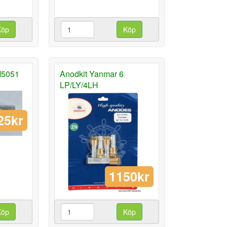
Köp
Köp
M5051
Anodkit Yanmar 6
LP/LY/4LH
25kr
1150kr
Köp
Köp