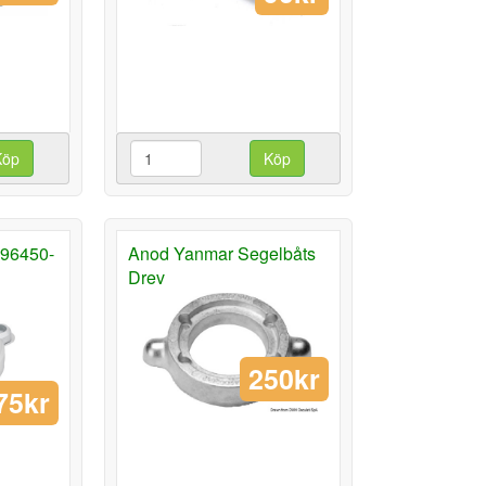
Köp
Köp
196450-
Anod Yanmar Segelbåts
Drev
250kr
75kr