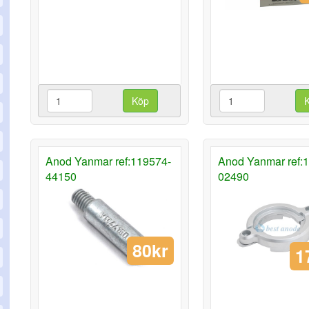
Köp
Anod Yanmar ref:119574-
Anod Yanmar ref:
44150
02490
80kr
1