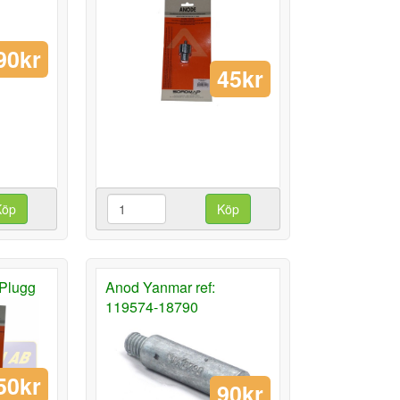
90kr
45kr
Köp
Köp
Plugg
Anod Yanmar ref:
119574-18790
50kr
90kr