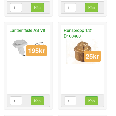
Köp
Köp
Lanternfäste AS Vit
Renspropp 1/2"
D100483
195kr
25kr
Köp
Köp