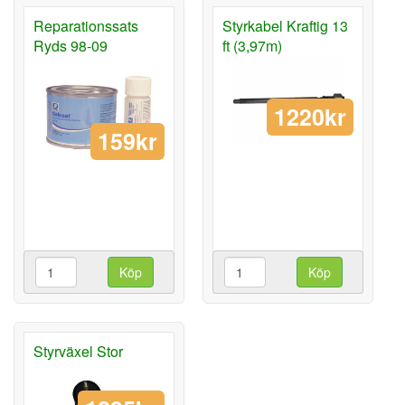
Reparationssats
Styrkabel Kraftig 13
Ryds 98-09
ft (3,97m)
1220kr
159kr
Köp
Köp
Styrväxel Stor