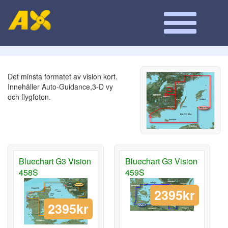
Det minsta formatet av vision kort.
Innehåller Auto-Guidance,3-D vy
och flygfoton.
Bluechart G3 Vision
Bluechart G3 Vision
458S
459S
2395kr
2395kr