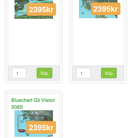
2395kr
2395kr
Köp
Köp
Bluechart G3 Vision
508S
2395kr