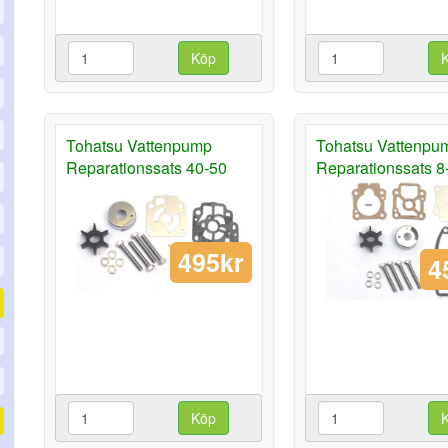
Köp
Tohatsu Vattenpump
Tohatsu Vattenpu
Reparationssats 40-50
Reparationssats 8
495kr
4
Köp