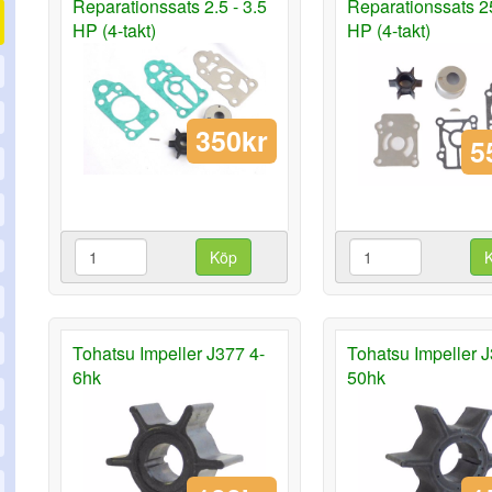
Reparationssats 2.5 - 3.5
Reparationssats 2
HP (4-takt)
HP (4-takt)
350kr
5
Köp
Tohatsu Impeller J377 4-
Tohatsu Impeller 
6hk
50hk