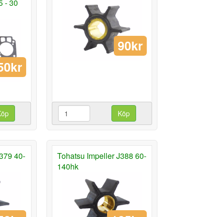
5 - 30
90kr
50kr
Köp
Köp
J379 40-
Tohatsu Impeller J388 60-
140hk