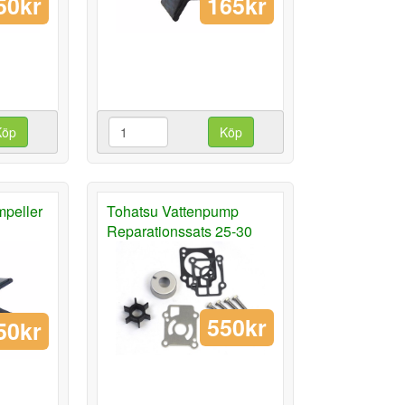
50kr
165kr
Köp
Köp
mpeller
Tohatsu Vattenpump
Reparationssats 25-30
550kr
50kr