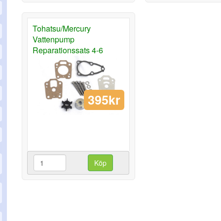
Tohatsu/Mercury
Vattenpump
Reparationssats 4-6
395kr
Köp