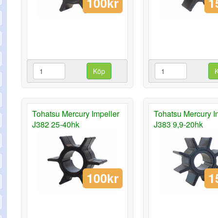
100kr
1
Köp
Tohatsu Mercury Impeller
Tohatsu Mercury I
J382 25-40hk
J383 9,9-20hk
100kr
1