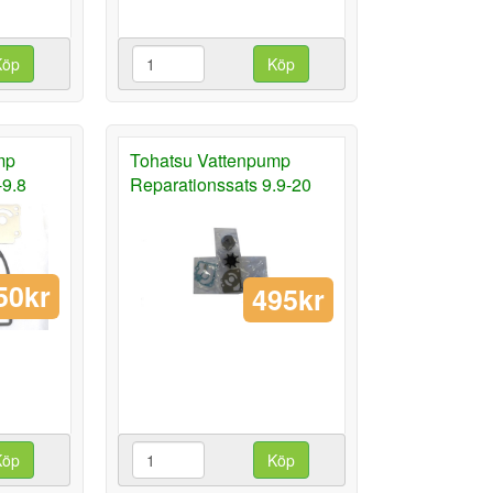
Köp
Köp
mp
Tohatsu Vattenpump
-9.8
Reparationssats 9.9-20
50kr
495kr
Köp
Köp