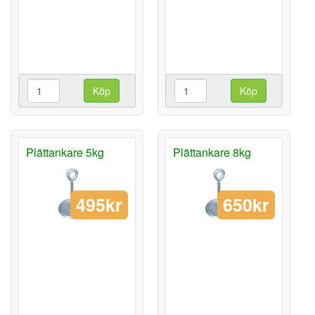
Köp
Köp
Plättankare 5kg
Plättankare 8kg
495kr
650kr