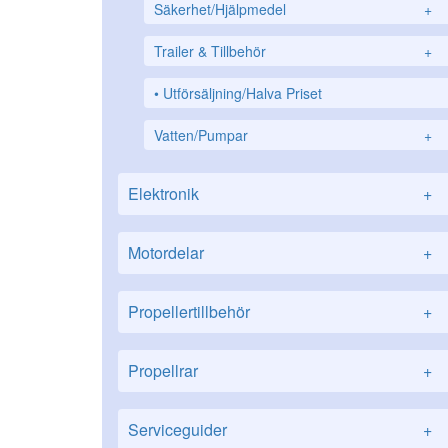
Säkerhet/Hjälpmedel
+
Trailer & Tillbehör
+
Utförsäljning/Halva Priset
Vatten/Pumpar
+
Elektronik
+
Motordelar
+
Propellertillbehör
+
Propellrar
+
Serviceguider
+