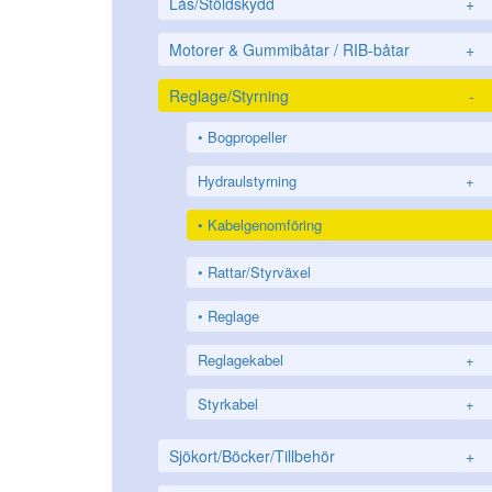
Lås/Stöldskydd
+
Motorer & Gummibåtar / RIB-båtar
+
Reglage/Styrning
-
Bogpropeller
Hydraulstyrning
+
Kabelgenomföring
Rattar/Styrväxel
Reglage
Reglagekabel
+
Styrkabel
+
Sjökort/Böcker/Tillbehör
+