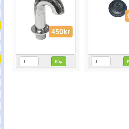
450kr
Köp