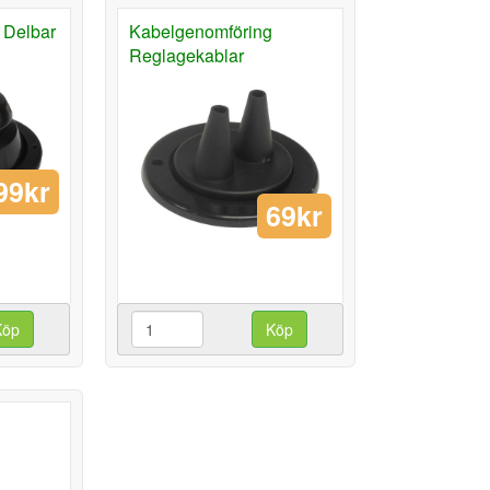
 Delbar
Kabelgenomföring
Reglagekablar
99kr
69kr
Köp
Köp