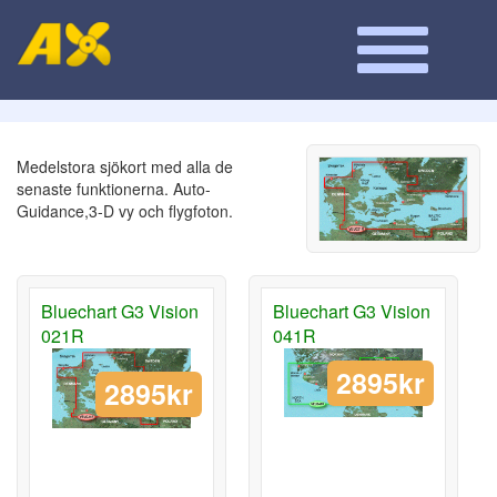
Medelstora sjökort med alla de
senaste funktionerna. Auto-
Guidance,3-D vy och flygfoton.
Bluechart G3 Vision
Bluechart G3 Vision
021R
041R
2895kr
2895kr