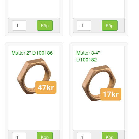
Köp
Köp
Mutter 2" D100186
Mutter 3/4"
D100182
47kr
17kr
Köp
Köp