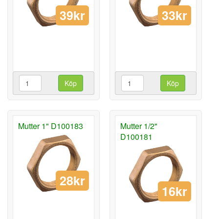
39kr
33kr
Köp
Köp
Mutter 1" D100183
Mutter 1/2"
D100181
28kr
16kr