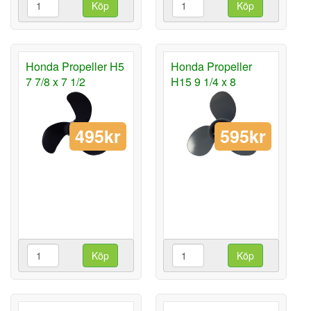
Köp
Köp
Honda Propeller H5
Honda Propeller
7 7/8 x 7 1/2
H15 9 1/4 x 8
495kr
595kr
Köp
Köp