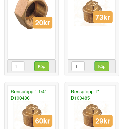
73kr
20kr
Köp
Köp
Renspropp 1 1/4"
Renspropp 1"
D100486
D100485
60kr
29kr