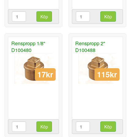
Köp
Köp
Renspropp 1/8"
Renspropp 2"
D100480
D100488
17kr
115kr
Köp
Köp