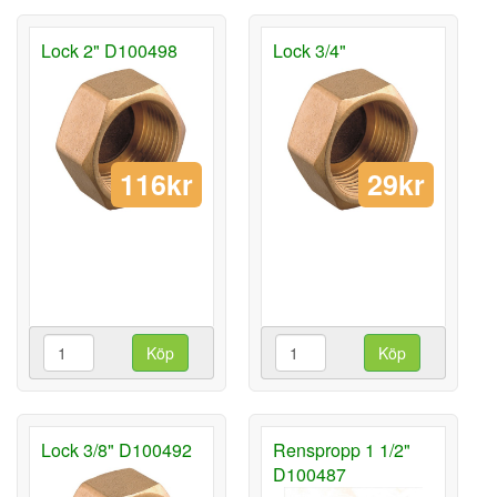
Lock 2" D100498
Lock 3/4"
116kr
29kr
Köp
Köp
Lock 3/8" D100492
Renspropp 1 1/2"
D100487