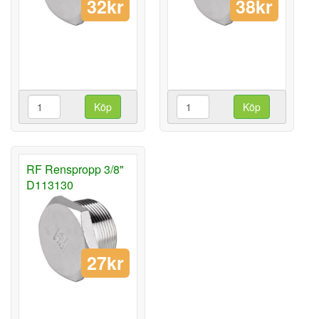
32kr
38kr
Köp
Köp
RF Renspropp 3/8"
D113130
27kr