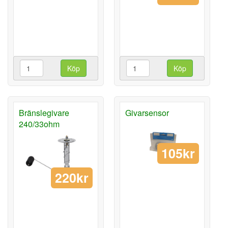
Köp
Köp
Bränslegivare
Givarsensor
240/33ohm
105kr
220kr