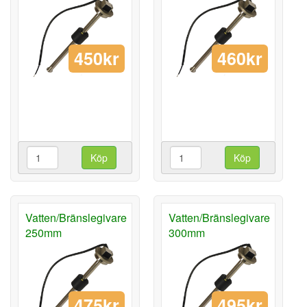
450kr
460kr
Köp
Köp
Vatten/Bränslegivare
Vatten/Bränslegivare
250mm
300mm
475kr
495kr