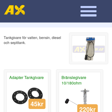
Tankgivare för vatten, bensin, diesel
och septitank.
Adapter Tankgivare
Bränslegivare
10/180ohm
45kr
220kr