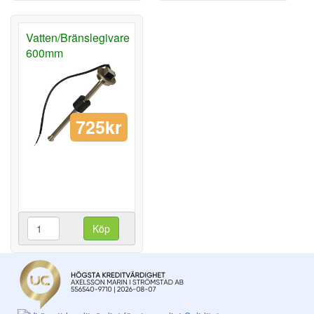
Vatten/Bränslegivare
600mm
725kr
Köp