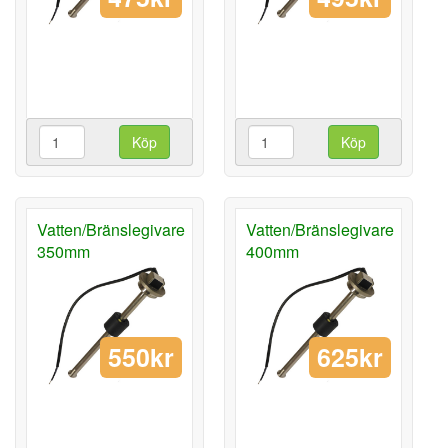
Köp
Köp
Vatten/Bränslegivare
Vatten/Bränslegivare
350mm
400mm
550kr
625kr