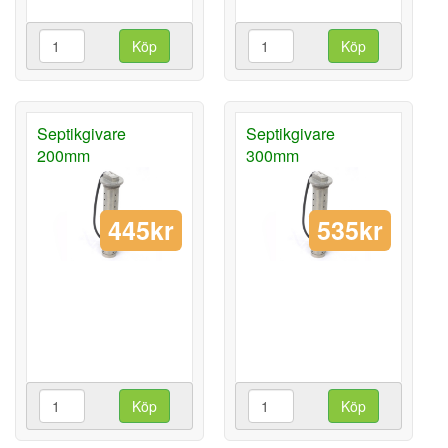
Köp
Köp
Septikgivare
Septikgivare
200mm
300mm
445kr
535kr
Köp
Köp