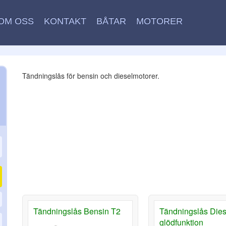
OM OSS
KONTAKT
BÅTAR
MOTORER
Tändningslås för bensin och dieselmotorer.
Tändningslås Bensin T2
Tändningslås Dies
glödfunktion