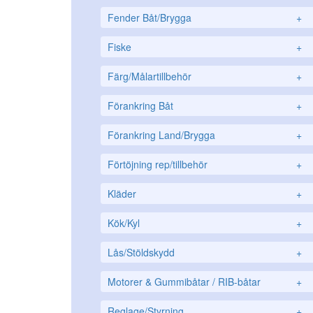
Fender Båt/Brygga
+
Fiske
+
Färg/Målartillbehör
+
Förankring Båt
+
Förankring Land/Brygga
+
Förtöjning rep/tillbehör
+
Kläder
+
Kök/Kyl
+
Lås/Stöldskydd
+
Motorer & Gummibåtar / RIB-båtar
+
Reglage/Styrning
+