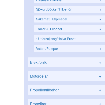
Sjökort/Böcker/Tillbehör
+
Säkerhet/Hjälpmedel
+
Trailer & Tillbehör
+
Utförsäljning/Halva Priset
Vatten/Pumpar
+
Elektronik
+
Motordelar
+
Propellertillbehör
+
Propellrar
+