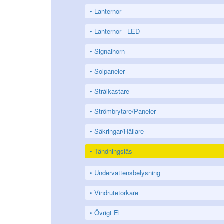
Lanternor
Lanternor - LED
Signalhorn
Solpaneler
Strålkastare
Strömbrytare/Paneler
Säkringar/Hållare
Tändningslås
Undervattensbelysning
Vindrutetorkare
Övrigt El