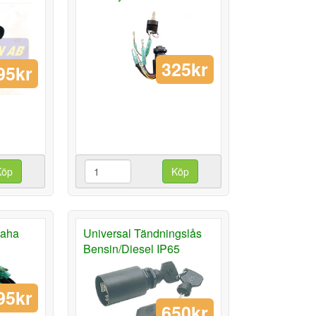
325kr
95kr
Köp
Köp
maha
Universal Tändningslås
Bensin/Diesel IP65
95kr
650kr