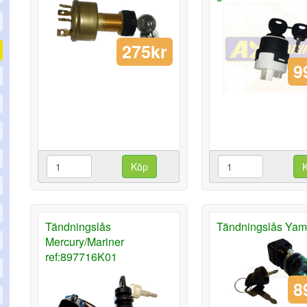
275kr
9
Köp
Tändningslås
Tändningslås Ya
Mercury/Mariner
ref:897716K01
8