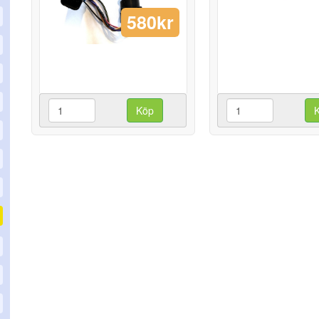
580kr
Köp