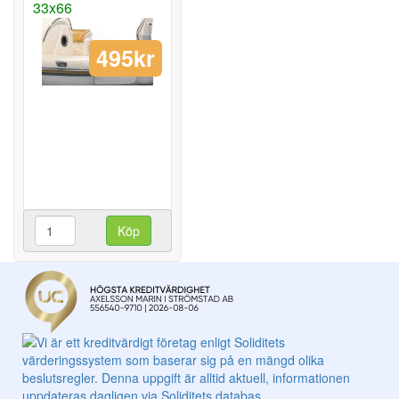
33x66
495kr
Köp