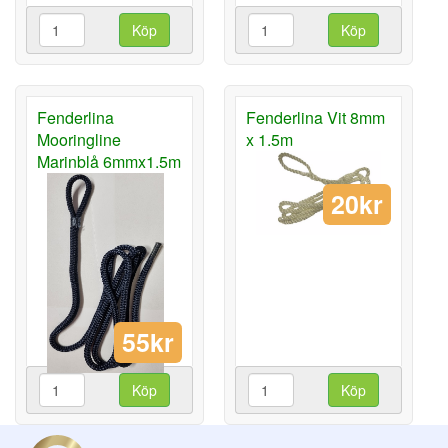
Köp
Köp
Fenderlina
Fenderlina Vit 8mm
Mooringline
x 1.5m
Marinblå 6mmx1.5m
20kr
55kr
Köp
Köp