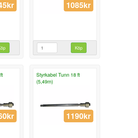
45kr
1085kr
Köp
Köp
ft
Styrkabel Tunn 18 ft
(5,49m)
60kr
1190kr