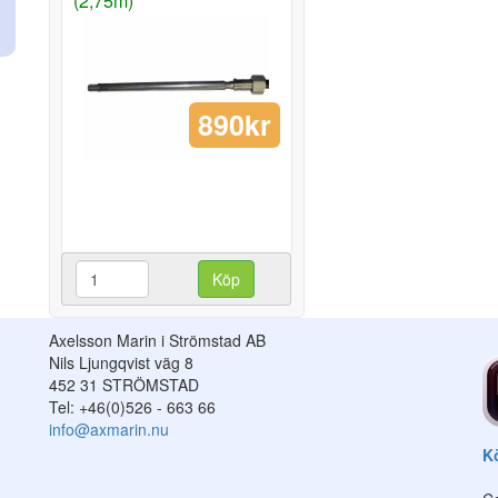
(2,75m)
890kr
Köp
Axelsson Marin i Strömstad AB
Nils Ljungqvist väg 8
452 31 STRÖMSTAD
Tel: +46(0)526 - 663 66
info@axmarin.nu
Kö