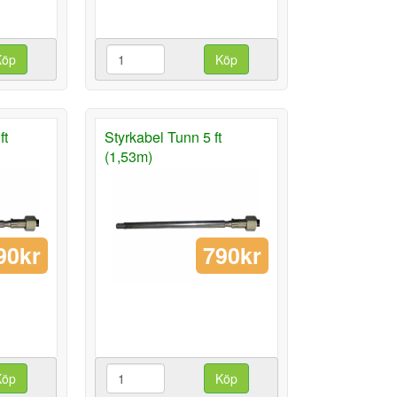
Köp
Köp
ft
Styrkabel Tunn 5 ft
(1,53m)
90kr
790kr
Köp
Köp