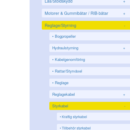
Lås/Stöldskydd
+
Motorer & Gummibåtar / RIB-båtar
+
Reglage/Styrning
-
Bogpropeller
Hydraulstyrning
+
Kabelgenomföring
Rattar/Styrväxel
Reglage
Reglagekabel
+
Styrkabel
-
Kraftig styrkabel
Tillbehör styrkabel