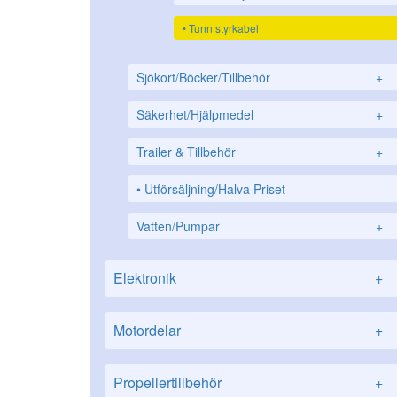
Tunn styrkabel
Sjökort/Böcker/Tillbehör
+
Säkerhet/Hjälpmedel
+
Trailer & Tillbehör
+
Utförsäljning/Halva Priset
Vatten/Pumpar
+
Elektronik
+
Motordelar
+
Propellertillbehör
+