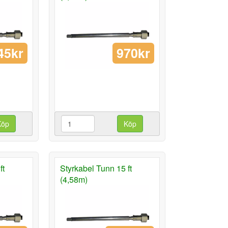
45kr
970kr
Köp
Köp
ft
Styrkabel Tunn 15 ft
(4,58m)