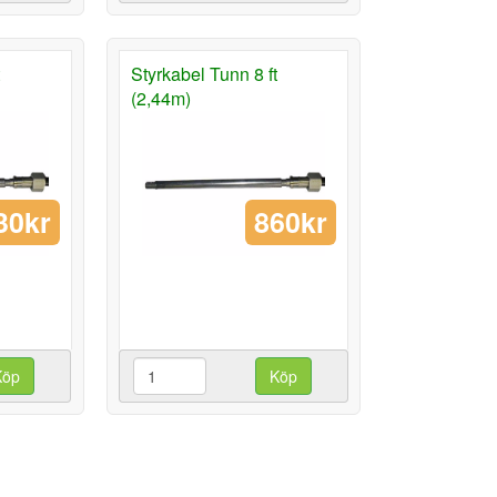
Styrkabel Tunn 8 ft
(2,44m)
30kr
860kr
Köp
Köp