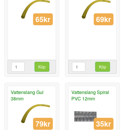
65kr
69kr
Köp
Köp
Vattenslang Gul
Vattenslang Spiral
38mm
PVC 12mm
79kr
35kr