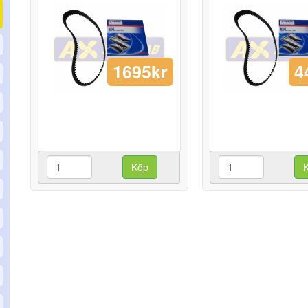
1695kr
4
Köp