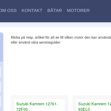
OM OSS
KONTAKT
BÅTAR
MOTORER
Klicka på resp. artikel för att se till vilken motor den kan använd
eller använd våra serviceguider.
Suzuki Kamrem 12761-
Suzuki Kamrem 1
72F00
93EL0