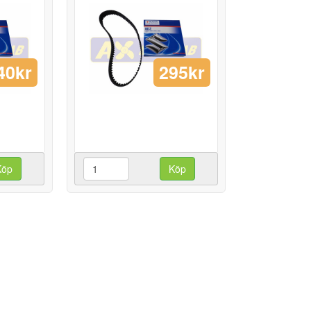
40kr
295kr
Köp
Köp