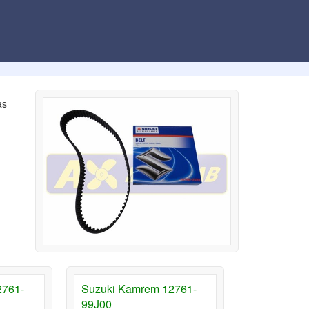
as
2761-
Suzuki Kamrem 12761-
99J00