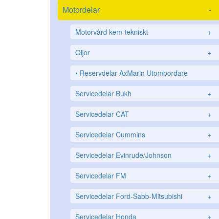
Motordelar
-
Motorvård kem-tekniskt
+
Oljor
+
Reservdelar AxMarin Utombordare
Servicedelar Bukh
+
Servicedelar CAT
+
Servicedelar Cummins
+
Servicedelar Evinrude/Johnson
+
Servicedelar FM
+
Servicedelar Ford-Sabb-Mitsubishi
+
Servicedelar Honda
+