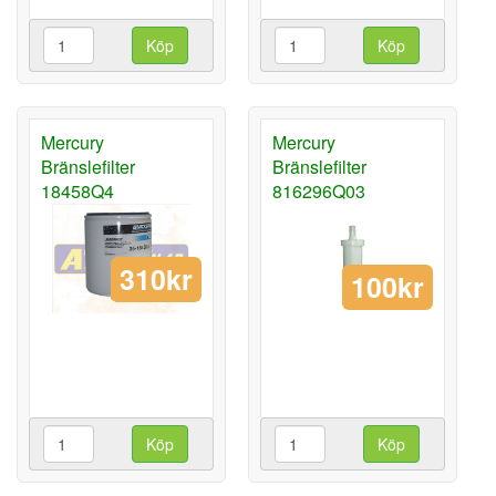
Köp
Köp
Mercury
Mercury
Bränslefilter
Bränslefilter
18458Q4
816296Q03
310kr
100kr
Köp
Köp