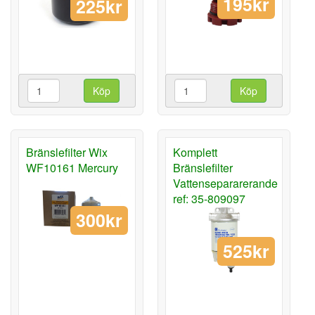
195kr
225kr
Köp
Köp
Bränslefilter Wix
Komplett
WF10161 Mercury
Bränslefilter
Vattensepararerande
ref: 35-809097
300kr
525kr