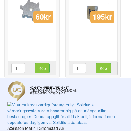
60kr
195kr
Köp
Köp
Axelsson Marin i Strömstad AB