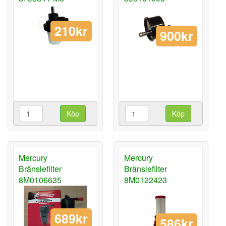
210kr
900kr
Köp
Köp
Mercury
Mercury
Bränslefilter
Bränslefilter
8M0106635
8M0122423
689kr
586kr