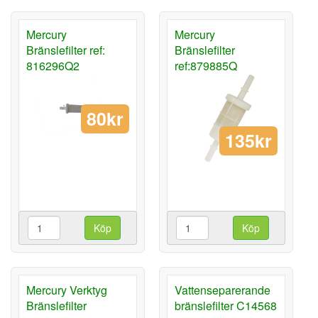
Mercury
Mercury
Bränslefilter ref:
Bränslefilter
816296Q2
ref:879885Q
80kr
135kr
Köp
Köp
Mercury Verktyg
Vattenseparerande
Bränslefilter
bränslefilter C14568