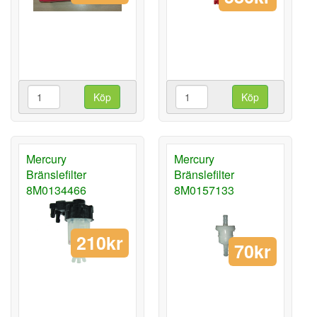
Köp
Köp
Mercury
Mercury
Bränslefilter
Bränslefilter
8M0134466
8M0157133
210kr
70kr