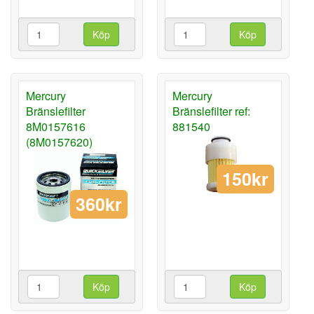
Köp
Köp
Mercury
Mercury
Bränslefilter
Bränslefilter ref:
8M0157616
881540
(8M0157620)
150kr
360kr
Köp
Köp