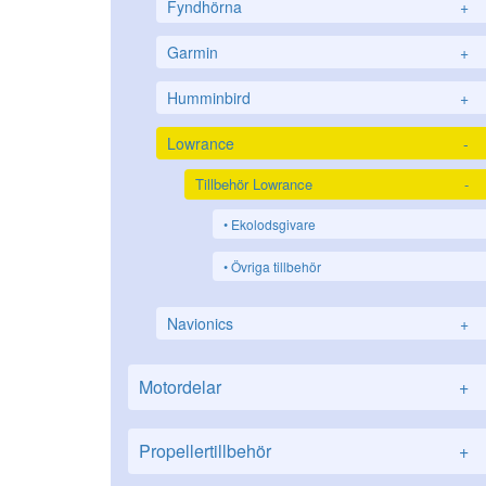
Fyndhörna
+
Garmin
+
Humminbird
+
Lowrance
-
Tillbehör Lowrance
-
Ekolodsgivare
Övriga tillbehör
Navionics
+
Motordelar
+
Propellertillbehör
+