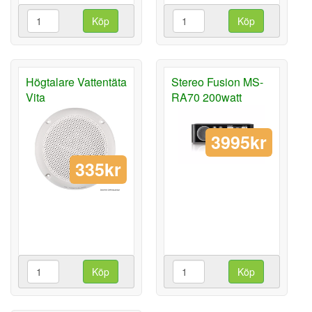
Köp
Köp
Högtalare Vattentäta
Stereo Fusion MS-
Vita
RA70 200watt
3995kr
335kr
Köp
Köp